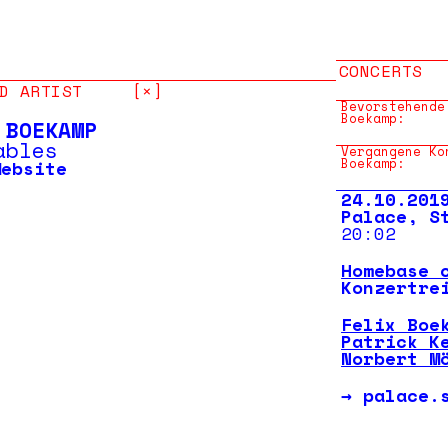
CONCERTS
D ARTIST
[×]
Bevorstehende
Boekamp:
 BOEKAMP
ables
Vergangene Ko
Boekamp:
Website
24.10.201
Palace, S
20:02
Homebase 
Konzertre
Felix Boe
Patrick K
Norbert M
→
palace.