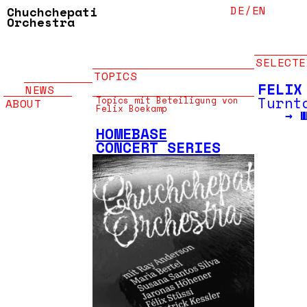
DE/
EN
Chuchchepati
Orchestra
SELECTE
TOPICS
FELIX
NEWS
Turnt
Topics mit Beteiligung von
ABOUT
Felix Boekamp
→
HOMEBASE
CONCERT SERIES