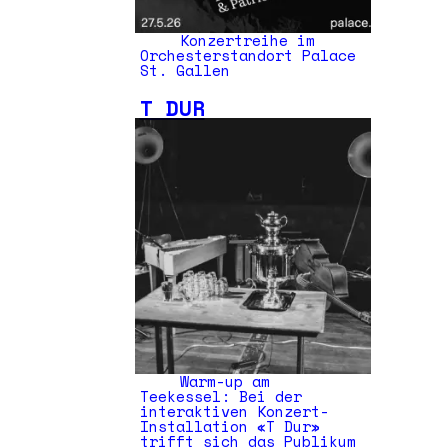
Konzertreihe im
Orchesterstandort Palace
St. Gallen
T DUR
Warm-up am
Teekessel: Bei der
interaktiven Konzert-
Installation «T Dur»
trifft sich das Publikum