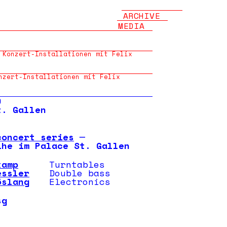
ARCHIVE
MEDIA
 Konzert-Installationen mit Felix
nzert-Installationen mit Felix
9
t. Gallen
concert series
─
ihe im Palace St. Gallen
kamp
Turntables
essler
Double bass
öslang
Electronics
sg