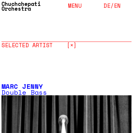
Chuchchepati
MENU
DE/
EN
Orchestra
SELECTED ARTIST
[×]
MARC JENNY
Double Bass