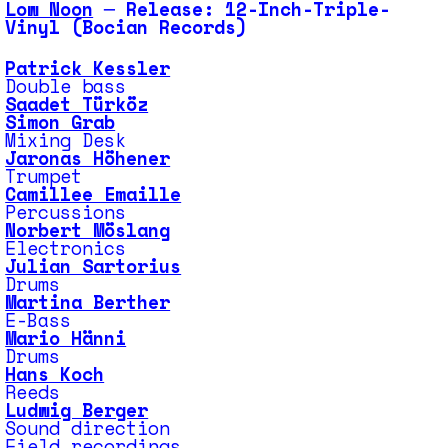
Low Noon
─ Release: 12-Inch-Triple-
Vinyl (Bocian Records)
Patrick Kessler
Double bass
Saadet Türköz
Simon Grab
Mixing Desk
Jaronas Höhener
Trumpet
Camillee Emaille
Percussions
Norbert Möslang
Electronics
Julian Sartorius
Drums
Martina Berther
E-Bass
Mario Hänni
Drums
Hans Koch
Reeds
Ludwig Berger
Sound direction
Field recordings