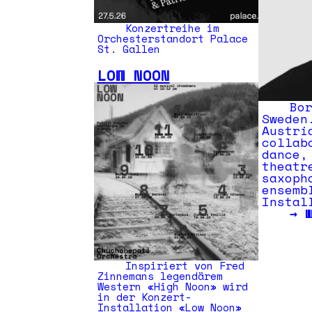
Konzertreihe im
Orchesterstandort Palace
St. Gallen
LOW NOON
Bo
Sweden
Austri
collab
dance,
theatr
saxoph
ensemb
Instal
→
Inspiriert von Fred
Zinnemans legendärem
Western «High Noon» wird
in der Konzert-
Installation «Low Noon»