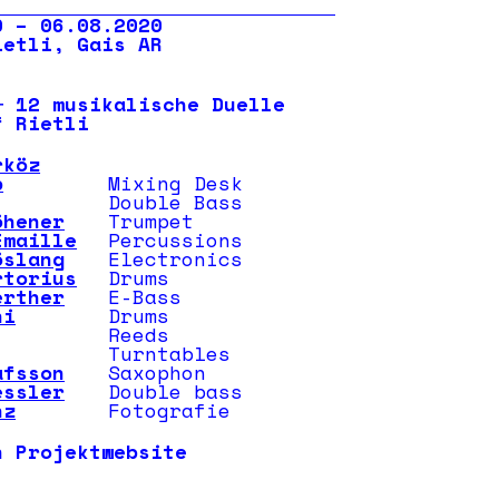
0 – 06.08.2020
ietli, Gais AR
─ 12 musikalische Duelle
f Rietli
rköz
b
Mixing Desk
Double Bass
öhener
Trumpet
Emaille
Percussions
öslang
Electronics
rtorius
Drums
erther
E-Bass
ni
Drums
Reeds
Turntables
afsson
Saxophon
essler
Double bass
nz
Fotografie
n Projektwebsite