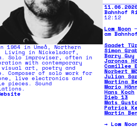
11.06.202
Bahnhof R
12:12
Low Noon
am Bahnho
Saadet Tü
rn 1964 in Umeå, Northern
Simon Gra
. Living in Nickelsdorf,
Barry Guy
a. Solo improviser, often in
Jaronas H
oration with contemporary
Camillee 
 visual art, poetry and
Norbert M
e. Composer of solo work for
Julian Sa
one, live electronics and
Martina B
le pieces. Sound
Mario Hän
lations.
Hans Koch
Website
Dieb 13
Mats Gust
Patrick K
Martin Be
→
Low Noo