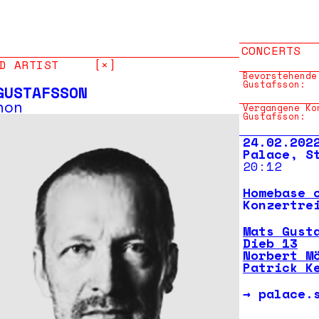
CONCERTS
D ARTIST
[×]
Bevorstehende
Gustafsson:
GUSTAFSSON
hon
Vergangene Ko
Gustafsson:
24.02.202
Palace, S
20:12
Homebase 
Konzertre
Mats Gust
Dieb 13
Norbert M
Patrick K
→
palace.