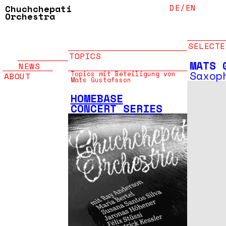
DE/
EN
Chuchchepati
Orchestra
SELECTE
TOPICS
MATS 
NEWS
Saxop
Topics mit Beteiligung von
ABOUT
Mats Gustafsson
HOMEBASE
CONCERT SERIES