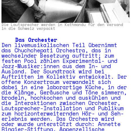
Die Lautsprecher werden in Kathmandu für den Versand
in die Schweiz verpackt
Das Orchester
Den livemusikalischen Teil übernimmt
das Chuchchepati Orchestra, das in
wechselnder Besetzung auftritt; zum
festen Pool zählen Experi­mental- und
Jazz-Musiker:innen aus dem In- und
Ausland. Der Sound­track wird bei
Auftritten im Kollektiv entwickelt. Der
offene Konzert­raum verwandelt sich
dabei in eine laborartige Küche, in der
die Klänge, Geräusche und Töne simmern,
brodeln, hoch­kochen und auskühlen und
die Inter­aktionen zwischen Orchester,
Lautsprecher-Installation und Publikum
zum horizont­erweiternden Hör- und Seh­
erlebnis werden. Das Orchestra wird
oder wurde unterstützt durch: Annette
Ringier-Stiftung, Appenzellische