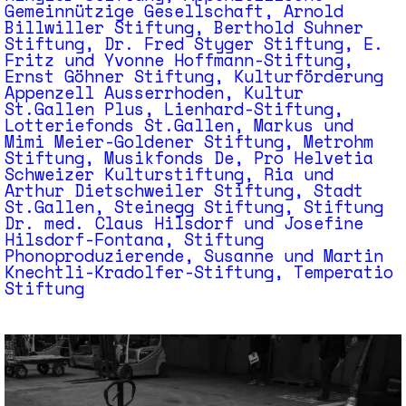
Gemeinnützige Gesellschaft, Arnold
Billwiller Stiftung, Berthold Suhner
Stiftung, Dr. Fred Styger Stiftung, E.
Fritz und Yvonne Hoffmann-Stiftung,
Ernst Göhner Stiftung, Kulturförderung
Appenzell Ausserrhoden, Kultur
St.Gallen Plus, Lienhard-Stiftung,
Lotteriefonds St.Gallen, Markus und
Mimi Meier-Goldener Stiftung, Metrohm
Stiftung, Musikfonds De, Pro Helvetia
Schweizer Kulturstiftung, Ria und
Arthur Dietschweiler Stiftung, Stadt
St.Gallen, Steinegg Stiftung, Stiftung
Dr. med. Claus Hilsdorf und Josefine
Hilsdorf-Fontana, Stiftung
Phonoproduzierende, Susanne und Martin
Knechtli-Kradolfer-Stiftung, Temperatio
Stiftung