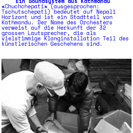
Ein Soundsystem aus Kathmandu
«Chuchchepati» (ausge­sprochen:
Tschutschepati) bedeutet auf Nepali
Horizont und ist ein Stadtteil von
Kathmandu. Der Name des Orchesters
verweist auf die Herkunft der 32
grossen Lautsprecher, die als
vielstimmige Klang­installa­tion Teil des
künstlerischen Geschehens sind.